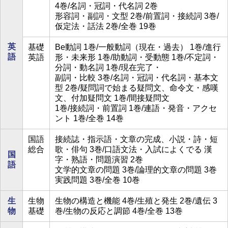
4巻/名詞・冠詞・代名詞 2巻
形容詞・副詞・文型 2巻/前置詞・接続詞 3巻/
仮定法・話法 2巻/全巻 19巻
英
基礎
Be動詞 1巻/一般動詞（現在・過去） 1巻/進行
語
英語
形・未来形 1巻/助動詞・受動態 1巻/不定詞・
分詞・動名詞 1巻/現在完了・
副詞・比較 3巻/名詞・冠詞・代名詞・基本文
型 2巻/疑問詞で始まる疑問文、命令文・感嘆
文、付加疑問文 1巻/間接疑問文
1巻/接続詞・前置詞 1巻/連語・発音・アクセ
ント 1巻/全巻 14巻
国語
接続誌・指示語・文章の完成、小説・詩・短
総合
歌・俳句 3巻/口語文法・入試によくでる 漢
国
字・熟語・問題演習 2巻
語
文学的文章の問題 3巻/論理的文章の問題 3巻
実践問題 3巻/全巻 10巻
生
生物
生物の構造と機能 4巻/生殖と発生 2巻/遺伝 3
物
基礎
巻/生物の反応と調節 4巻/全巻 13巻