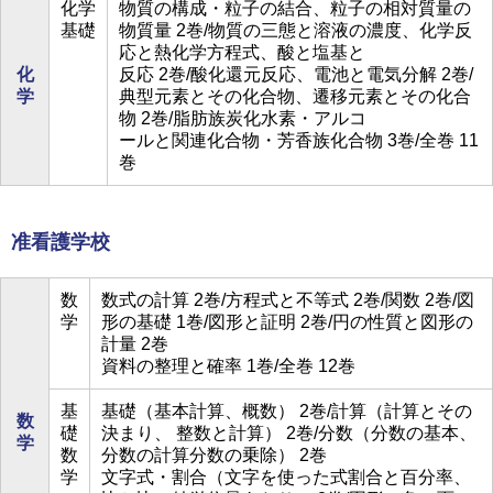
化学
物質の構成・粒子の結合、粒子の相対質量の
基礎
物質量 2巻/物質の三態と溶液の濃度、化学反
応と熱化学方程式、酸と塩基と
化
反応 2巻/酸化還元反応、電池と電気分解 2巻/
学
典型元素とその化合物、遷移元素とその化合
物 2巻/脂肪族炭化水素・アルコ
ールと関連化合物・芳香族化合物 3巻/全巻 11
巻
准看護学校
数
数式の計算 2巻/方程式と不等式 2巻/関数 2巻/図
学
形の基礎 1巻/図形と証明 2巻/円の性質と図形の
計量 2巻
資料の整理と確率 1巻/全巻 12巻
基
基礎（基本計算、概数） 2巻/計算（計算とその
数
礎
決まり、 整数と計算） 2巻/分数（分数の基本、
学
数
分数の計算分数の乗除） 2巻
学
文字式・割合（文字を使った式割合と百分率、