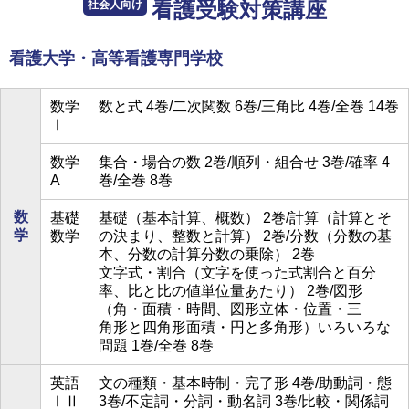
社会人向け
看護受験対策講座
看護大学・高等看護専門学校
数学
数と式 4巻/二次関数 6巻/三角比 4巻/全巻 14巻
Ⅰ
数学
集合・場合の数 2巻/順列・組合せ 3巻/確率 4
A
巻/全巻 8巻
数
基礎
基礎（基本計算、概数） 2巻/計算（計算とそ
学
数学
の決まり、整数と計算） 2巻/分数（分数の基
本、分数の計算分数の乗除） 2巻
文字式・割合（文字を使った式割合と百分
率、比と比の値単位量あたり） 2巻/図形
（角・面積・時間、図形立体・位置・三
角形と四角形面積・円と多角形）いろいろな
問題 1巻/全巻 8巻
英語
文の種類・基本時制・完了形 4巻/助動詞・態
ⅠⅡ
3巻/不定詞・分詞・動名詞 3巻/比較・関係詞