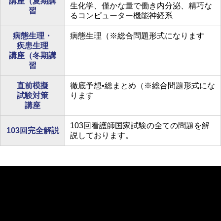
講座（夏期講
生化学、僅かな量で働き内分泌、精巧な
習
るコンピューター機能神経系
病態生理・
病態生理（※総合問題形式になります
疾患生理
講座（冬期講
習
直前模擬
徹底予想•総まとめ（※総合問題形式にな
試験対策
ります
講座
103回看護師国家試験の全ての問題を解
103回完全解説
説しております。