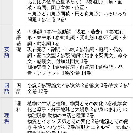
比と比の値単位量あたり） 2巻/図形（角・面
積・時間、図形立体・位置・
三角形と四角形面積・円と多角形）いろいろな
問題 1巻/全巻 9巻/
英
Be動詞 1巻/一般動詞（現在・過去） 1巻/進行
語
形・未来形 1巻/助動詞・受動態 1巻/不定詞・分
基
詞・動名詞 1巻
英
礎
現在完了・副詞・比較 3巻/名詞・冠詞・代名
語
詞・基本文型 2巻/疑問詞で始まる疑問文、命令
文・感嘆文、付加疑問文 1巻
間接疑問文 1巻/接続詞・前置詞 1巻/連語・発
音・アクセント 1巻/全巻 14巻
国
国
小説 3巻/評論文 4巻/文法 2巻/韻文 3巻/古文 2巻/
語
語
全巻 12巻
理
植物の生活と種類、物質とその変化 2巻/化学変
科
化と原子・分子地球と太陽系 2巻/身のまわりの
理
物理現象 動物の生活と種類 2巻
科
物質とイオン 天気とその変化 2巻/電流とその働
き 生物のつながり 2巻/運動とエネルギー 大地の