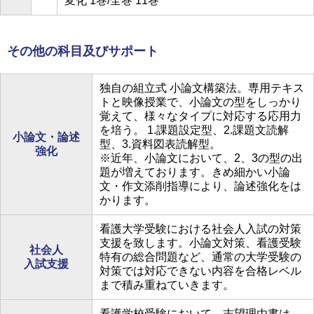
変化 1巻/全巻 11巻
その他の科目及びサポート
独自の組立式 小論文構築法。専用テキス
トと映像授業で、小論文の型をしっかり
覚えて、様々なタイプに対応する応用力
を培う。 1.課題設定型、2.課題文読解
小論文・論述
型、3.資料図表読解型。
強化
※近年、小論文において、2、3の型の出
題が増えております。きめ細かい小論
文・作文添削指導により、論述強化をは
かります。
看護大学受験における社会人入試の対策
支援を致します。小論文対策、看護受験
社会人
特有の総合問題など、通常の大学受験の
入試支援
対策では対応できない内容を合格レベル
まで積み重ねていきます。
看護学校受験において、志望理由書は、