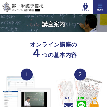
MENU
ログイン
講座案内
オンライン講座の
４
つの基本内容
1
2