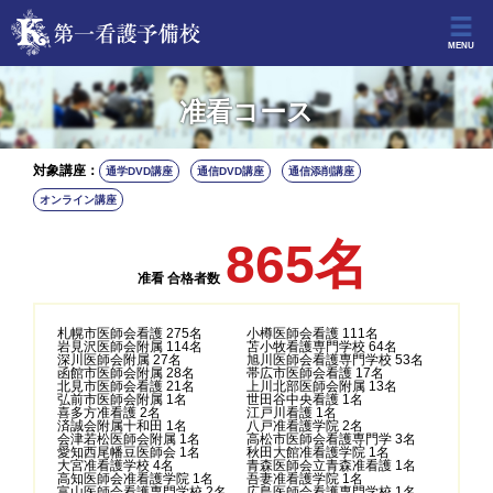
MENU
准看コース
対象講座：
通学DVD講座
通信DVD講座
通信添削講座
オンライン講座
865名
准看 合格者数
札幌市医師会看護 275名
小樽医師会看護 111名
岩見沢医師会附属 114名
苫小牧看護専門学校 64名
深川医師会附属 27名
旭川医師会看護専門学校 53名
函館市医師会附属 28名
帯広市医師会看護 17名
北見市医師会看護 21名
上川北部医師会附属 13名
弘前市医師会附属 1名
世田谷中央看護 1名
喜多方准看護 2名
江戸川看護 1名
済誠会附属十和田 1名
八戸准看護学院 2名
会津若松医師会附属 1名
高松市医師会看護専門学 3名
愛知西尾幡豆医師会 1名
秋田大館准看護学院 1名
大宮准看護学校 4名
青森医師会立青森准看護 1名
高知医師会准看護学院 1名
吾妻准看護学院 1名
富山医師会看護専門学校 2名
広島医師会看護専門学校 1名