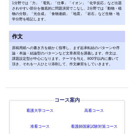
1分野では「力」「電気」「仕事」「イオン」「化学反応」など出題
されやすい部分を徹底的に問題演習でこなし、2分野では「動物・植
物の分類」「光合成」「食物連鎖」「地震」「岩石」など生物・地
学分野を暗記します。
作文
原稿用紙への書き方を細かく指導し、まず起承転結のパターンや序
論・本論・結論型のパターンなど文章表現を講義します。作文は、
課題設定型が中心になります。テーマを与え、800字以内に書いて
頂き、それを一人ひとり添削して、作文練習をしていきます。
コース案内
看護大学コース
高看コース
准看コース
看護師国家試験対策コース