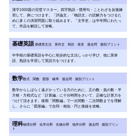
漢字1000題の完璧マスター。四字熟語・慣用句・ことわざを反復練
習して、身につけます。「評論文」「物語文」の読解力をつけるた
めに多くの演習問題に取り組みます。「文学史」は半年間にわたっ
て、作品を解説して攻略。
基礎英語
基礎英文法
英作文
和訳
発音
過去問
個別プリント
中学校の基礎英語を中心に初歩的な文法しっかり学び、他に英単
語、熟語を学習して英語力をつけます。
数学
数式
関数
図形
確率
過去問
個別プリント
数学からしばらく遠ざかっている方のために、正の数・負の数・平
方根・方程式など「計算編」に十分時間をさいて、正確な計算力を
つけて頂きます。後期「関数編」で一次関数・二次関数までを理解
し、さらに「図形編」で合同・相似・円と接線を攻略。
理科
物理分野
化学分野
生物分野
地学分野
過去問
個別プリン
ト