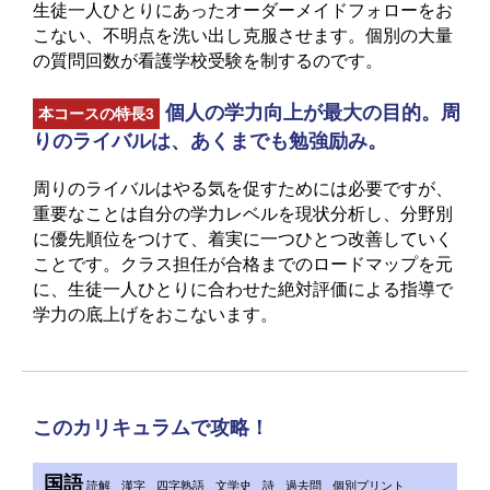
生徒一人ひとりにあったオーダーメイドフォローをお
こない、不明点を洗い出し克服させます。個別の大量
の質問回数が看護学校受験を制するのです。
個人の学力向上が最大の目的。周
本コースの特長3
りのライバルは、あくまでも勉強励み。
周りのライバルはやる気を促すためには必要ですが、
重要なことは自分の学力レベルを現状分析し、分野別
に優先順位をつけて、着実に一つひとつ改善していく
ことです。クラス担任が合格までのロードマップを元
に、生徒一人ひとりに合わせた絶対評価による指導で
学力の底上げをおこないます。
このカリキュラムで攻略！
国語
読解
漢字
四字熟語
文学史
詩
過去問
個別プリント