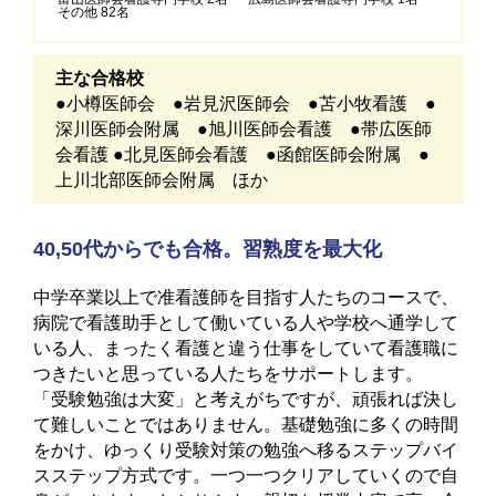
その他 82名
主な合格校
●小樽医師会 ●岩見沢医師会 ●苫小牧看護 ●
深川医師会附属 ●旭川医師会看護 ●帯広医師
会看護 ●北見医師会看護 ●函館医師会附属 ●
上川北部医師会附属 ほか
40,50代からでも合格。習熟度を最大化
中学卒業以上で准看護師を目指す人たちのコースで、
病院で看護助手として働いている人や学校へ通学して
いる人、まったく看護と違う仕事をしていて看護職に
つきたいと思っている人たちをサポートします。
「受験勉強は大変」と考えがちですが、頑張れば決し
て難しいことではありません。基礎勉強に多くの時間
をかけ、ゆっくり受験対策の勉強へ移るステップバイ
スステップ方式です。一つ一つクリアしていくので自