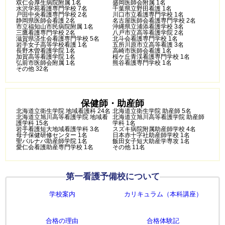
双仁会厚生病院附属 1名
盛岡医師会附属 1名
水沢学苑看護専門学校 7名
千葉県立野田看護 1名
戸田中央看護専門学校 2名
川口市立看護専門学校 1名
静岡県医師会看護 2名
名古屋医師会看護専門学校 2名
市立福知山市民病院附属 1名
沖縄県立浦添看護学校 3名
三鷹看護専門学校 2名
八戸市立高等看護学院 2名
滋賀県済生会看護専門学校 5名
北斗会看護専門学校 1名
岩手女子高等学校看護 1名
五所川原市立高等看護 3名
長野木曽看護学院 1名
高崎市医師会看護 1名
加賀高等看護学院 1名
桜ケ丘青渓看護専門学校 1名
弘前市医師会附属 1名
熊谷看護専門学校 1名
その他 32名
保健師・助産師
北海道立衛生学院 地域看護科 24名
北海道立衛生学院 助産師 5名
北海道立旭川高等看護学院 地域看
北海道立旭川高等看護学院 助産師
護学科 15名
学科 1名
岩手看護短大地域看護学科 3名
スズキ病院附属助産師学校 4名
母子保健研修センター 1名
日本赤十字社助産師学校 1名
聖バルナバ助産師学院 1名
飯田女子短大助産学専攻 1名
愛仁会看護助産専門学校 1名
その他 11名
第一看護予備校について
学校案内
カリキュラム（本科講座）
合格の理由
合格体験記