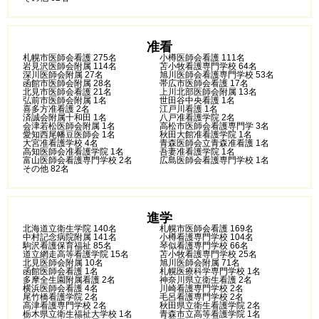
准看
札幌市医師会看護 275名
小樽医師会看護 111名
岩見沢医師会附属 114名
苫小牧看護専門学校 64名
深川医師会附属 27名
旭川医師会看護専門学校 53名
函館市医師会附属 28名
帯広市医師会看護 17名
北見市医師会看護 21名
上川北部医師会附属 13名
弘前市医師会附属 1名
世田谷中央看護 1名
喜多方准看護 2名
江戸川看護 1名
済誠会附属十和田 1名
八戸准看護学院 2名
会津若松医師会附属 1名
高松市医師会看護専門学 3名
愛知西尾幡豆医師会 1名
秋田大館准看護学院 1名
大宮准看護学校 4名
青森医師会立青森准看護 1名
高知医師会准看護学院 1名
吾妻准看護学院 1名
富山医師会看護専門学校 2名
広島医師会看護専門学校 1名
その他 82名
進学
北海道立衛生学院 140名
札幌市医師会看護 169名
中村記念病院附属 141名
小樽看護専門学校 104名
駒沢看護保育福祉 85名
琴似看護専門学校 66名
道立網走高等看護学院 15名
苫小牧看護専門学校 25名
北見医師会附属 10名
旭川医師会附属 71名
函館医師会看護 1名
札幌医療科学専門学校 1名
多摩全生園附属看護 2名
神奈川県立衛生看護 2名
横浜医師会看護 4名
川崎看護専門学校 2名
尾竹橋看護学院 2名
毛呂看護専門学校 2名
高津看護専門学校 2名
秋田県立衛生看護学院 2名
栃木県立衛生福祉大学校 1名
青森市立高等看護学院 1名