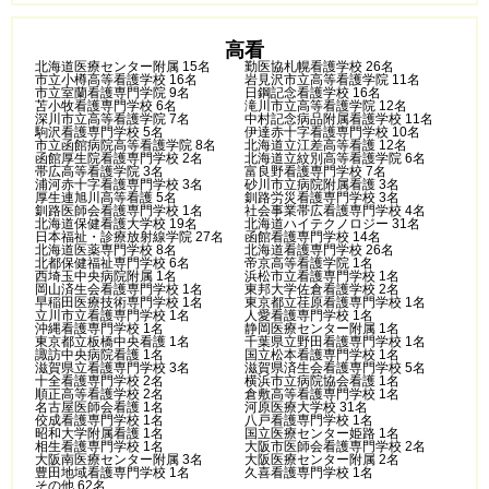
高看
北海道医療センター附属 15名
勤医協札幌看護学校 26名
市立小樽高等看護学校 16名
岩見沢市立高等看護学院 11名
市立室蘭看護専門学院 9名
日鋼記念看護学校 16名
苫小牧看護専門学校 6名
滝川市立高等看護学院 12名
深川市立高等看護学院 7名
中村記念病品附属看護学校 11名
駒沢看護専門学校 5名
伊達赤十字看護専門学校 10名
市立函館病院高等看護学院 8名
北海道立江差高等看護 12名
函館厚生院看護専門学校 2名
北海道立紋別高等看護学院 6名
帯広高等看護学院 3名
富良野看護専門学校 7名
浦河赤十字看護専門学校 3名
砂川市立病院附属看護 3名
厚生連旭川高等看護 5名
釧路労災看護専門学校 3名
釧路医師会看護専門学校 1名
社会事業帯広看護専門学校 4名
北海道保健看護大学校 19名
北海道ハイテクノロジー 31名
日本福祉・診療放射線学院 27名
函館看護専門学校 14名
北海道医薬専門学校 8名
北海道看護専門学校 26名
北都保健福祉専門学校 6名
帝京高等看護学院 1名
西埼玉中央病院附属 1名
浜松市立看護専門学校 1名
岡山済生会看護専門学校 1名
東邦大学佐倉看護学校 2名
早稲田医療技術専門学校 1名
東京都立荏原看護専門学校 1名
立川市立看護専門学校 1名
人愛看護専門学校 1名
沖縄看護専門学校 1名
静岡医療センター附属 1名
東京都立板橋中央看護 1名
千葉県立野田看護専門学校 1名
諏訪中央病院看護 1名
国立松本看護専門学校 1名
滋賀県立看護専門学校 3名
滋賀県済生会看護専門学校 5名
十全看護専門学校 2名
横浜市立病院協会看護 1名
順正高等看護学校 2名
倉敷高等看護専門学校 1名
名古屋医師会看護 1名
河原医療大学校 31名
佼成看護専門学校 1名
八戸看護専門学校 1名
昭和大学附属看護 1名
国立医療センター姫路 1名
相生看護専門学校 1名
大阪市医師会看護専門学校 2名
大阪南医療センター附属 3名
大阪医療センター附属 2名
豊田地域看護専門学校 1名
久喜看護専門学校 1名
その他 62名