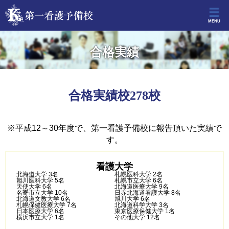
MENU
合格実績
合格実績校278校
※平成12～30年度で、第一看護予備校に報告頂いた実績で
す。
看護大学
北海道大学 3名
札幌医科大学 2名
旭川医科大学 5名
札幌市立大学 6名
天使大学 6名
北海道医療大学 9名
名寄市立大学 10名
日赤北海道看護大学 8名
北海道文教大学 6名
旭川大学 6名
札幌保健医療大学 7名
北海道科学大学 3名
日本医療大学 6名
東京医療保健大学 1名
横浜市立大学 1名
その他大学 12名