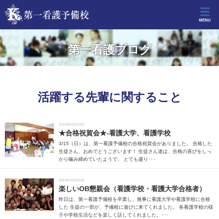
MENU
第一看護ブログ
活躍する先輩に関すること
2015年03月19日
★合格祝賀会★-看護大学、看護学校
3/15（日）は、第一看護予備校の合格祝賀会がありました。 合格した
生徒さん、おめでとうございます！ 生徒さん達は、合格の喜びをしっ
かり噛み締めていたようで、 とても盛り･･･
2013年09月15日
楽しいOB懇親会（看護学校・看護大学合格者）
昨日は、第一看護予備校を卒業し、無事に看護大学や看護学校に合格
した 生徒の一部が、予備校に遊びに来てくれました。 各看護学校の様
子や学校生活などを楽しく話してくれました。･･･