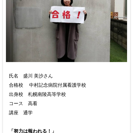
氏名 盛川 美沙さん
合格校 中村記念病院付属看護学校
出身校 札幌南陵高等学校
コース 高看
講座 通学
「努力は報われる！」