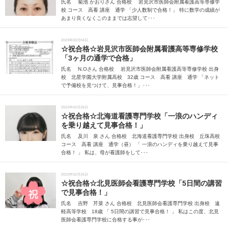
氏名 菊池 かおりさん 合格校 岩見沢市医師会附属看護高等専修学
校 コース 高看 講座 通学 「少人数制で合格！」 特に数学の成績が
あまり良くなくこのままでは志望して･･･
2023年03月04日
☆祝合格☆岩見沢市医師会附属看護高等専修学校
「3ヶ月の通学で合格」
氏名 N.Oさん 合格校 岩見沢市医師会附属看護高等専修学校 出身
校 北星学園大学附属高校 32歳 コース 高看 講座 通学 「ネット
で予備校を見つけて、見事合格！」･･･
2022年02月25日
☆祝合格☆北海道看護専門学校「一浪のハンディ
を乗り越えて見事合格！」
氏名 及川 泉 さん 合格校 北海道看護専門学校 出身校 丘珠高校
コース 高看 講座 通学（昼） 「 一浪のハンディを乗り越えて見事
合格！ 」 私は、母が看護師をして･･･
2022年02月25日
☆祝合格☆北見医師会看護専門学校「5日間の講習
で見事合格！」
氏名 吉野 芹菜 さん 合格校 北見医師会看護専門学校 出身校 遠
軽高等学校 18歳 「 5日間の講習で見事合格！ 」 私はこの度、北見
医師会看護専門学校に合格する事が･･･