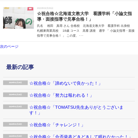
2022年02月25日
☆祝合格☆北海道文教大学 看護学科「小論文指
導・面接指導で見事合格！」
氏名 相田 真尋 さん 合格校 北海道文教大学 看護学科 出身校
札幌東商業高校 18歳 コース 高看 講座 通学 「 小論文指導・面接
指導で見事合格！ 」 この度、･･･
次のページ
最新の記事
☆祝合格☆「諦めないで良かった！」
2024年01月29日
☆祝合格☆「努力は報われる！」
2024年01月29日
☆祝合格☆「TOMATSU先生ありがとうございま
2024年01月29日
す！」
☆祝合格☆「チャレンジ！」
2024年01月29日
☆祝合格☆「合否発表どきどきして眠れなかった！」
2024年01月29日