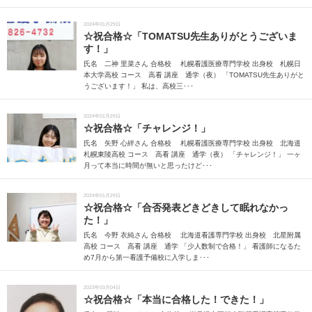
2024年01月29日
☆祝合格☆「TOMATSU先生ありがとうございま
す！」
氏名 二神 里菜さん 合格校 札幌看護医療専門学校 出身校 札幌日
本大学高校 コース 高看 講座 通学（夜） 「TOMATSU先生ありがと
うございます！」 私は、高校三･･･
2024年01月29日
☆祝合格☆「チャレンジ！」
氏名 矢野 心絆さん 合格校 札幌看護医療専門学校 出身校 北海道
札幌東陵高校 コース 高看 講座 通学（夜） 「チャレンジ！」 一ヶ
月って本当に時間が無いと思ったけど･･･
2024年01月29日
☆祝合格☆「合否発表どきどきして眠れなかっ
た！」
氏名 今野 衣純さん 合格校 北海道看護専門学校 出身校 北星附属
高校 コース 高看 講座 通学 「少人数制で合格！」 看護師になるた
め7月から第一看護予備校に入学しま･･･
2023年03月04日
☆祝合格☆「本当に合格した！できた！」