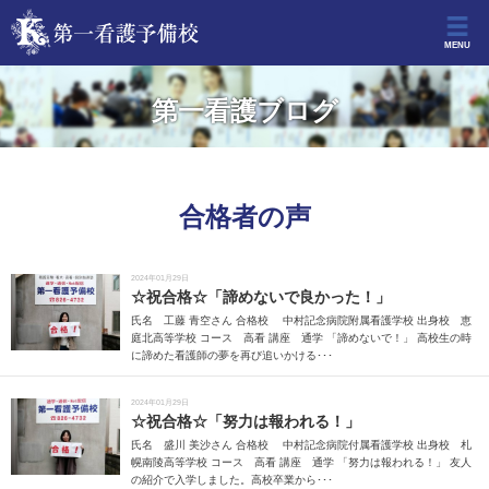
MENU
第一看護ブログ
合格者の声
2024年01月29日
☆祝合格☆「諦めないで良かった！」
氏名 工藤 青空さん 合格校 中村記念病院附属看護学校 出身校 恵
庭北高等学校 コース 高看 講座 通学 「諦めないで！」 高校生の時
に諦めた看護師の夢を再び追いかける･･･
2024年01月29日
☆祝合格☆「努力は報われる！」
氏名 盛川 美沙さん 合格校 中村記念病院付属看護学校 出身校 札
幌南陵高等学校 コース 高看 講座 通学 「努力は報われる！」 友人
の紹介で入学しました。高校卒業から･･･